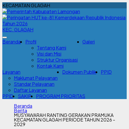
KECAMATAN GLAGAH
KEC. GLAGAH
Beranda
Profil
Galeri
Tentang Kami
Visi dan Misi
Struktur Organisasi
Kontak Kami
Layanan
Dokumen Publik
PPID
Maklumat Pelayanan
Standar Pelayanan
Daftar Layanan
PPID
SAKIP
PROGRAM PRIORITAS
Beranda
Berita
MUSYAWARAH RANTING GERAKAN PRAMUKA
KECAMATAN GLAGAH PERIODE TAHUN 2026 -
2029