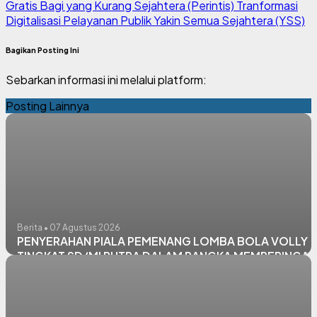
Gratis Bagi yang Kurang Sejahtera (Perintis)
Tranformasi
Digitalisasi Pelayanan Publik
Yakin Semua Sejahtera (YSS)
Bagikan Posting Ini
Sebarkan informasi ini melalui platform:
Posting Lainnya
Berita • 07 Agustus 2026
PENYERAHAN PIALA PEMENANG LOMBA BOLA VOLLY
TINGKAT SD/MI PUTRA DALAM RANGKA MEMPERINGAT
HUT RI KE - 81 TAHUN 2026 KECAMATAN GLAGAH