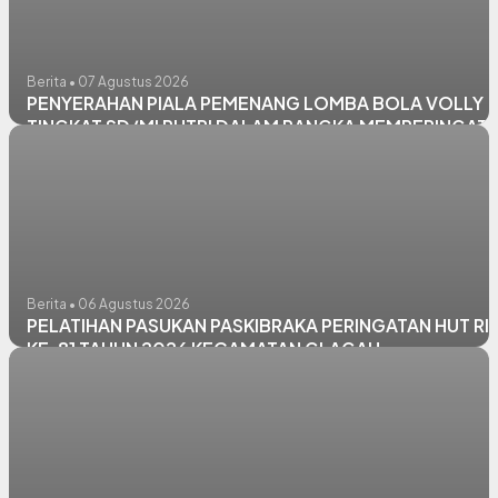
Berita • 07 Agustus 2026
PENYERAHAN PIALA PEMENANG LOMBA BOLA VOLLY
TINGKAT SD/MI PUTRI DALAM RANGKA MEMPERINGATI
HUT RI KE - 81 TAHUN 2026 KECAMATAN GLAGAH
Berita • 06 Agustus 2026
PELATIHAN PASUKAN PASKIBRAKA PERINGATAN HUT RI
KE-81 TAHUN 2026 KECAMATAN GLAGAH