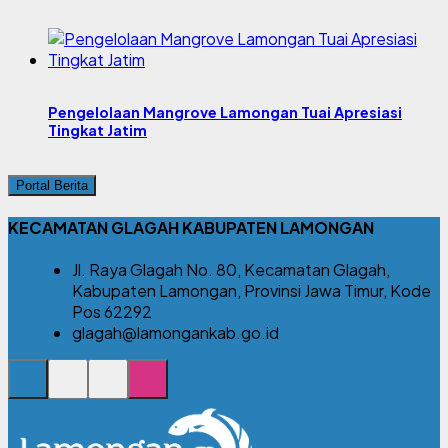
Pengelolaan Mangrove Lamongan Tuai Apresiasi
Tingkat Jatim
Portal Berita
KECAMATAN GLAGAH KABUPATEN LAMONGAN
Jl. Raya Glagah No. 80, Kecamatan Glagah,
Kabupaten Lamongan, Provinsi Jawa Timur, Kode
Pos 62292
glagah@lamongankab.go.id