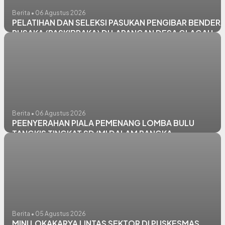
Berita • 06 Agustus 2026
PELATIHAN DAN SELEKSI PASUKAN PENGIBAR BENDER
PUSAKA (PASKIBRAKA) DI LAPANGAN DESA GLAGAH
KECAMATAN GLAGAH
Berita • 06 Agustus 2026
PEENYERAHAN PIALA PEMENANG LOMBA BULU
TANGKIS TINGKAT SD/MI DALAM RANGKA
MEMPERINGATI HUT RI KE - 81 TAHUN 2026 KECAMATA
GLAGAH
Berita • 05 Agustus 2026
MINI LOKAKARYA LINTAS SEKTOR DI PUSKESMAS